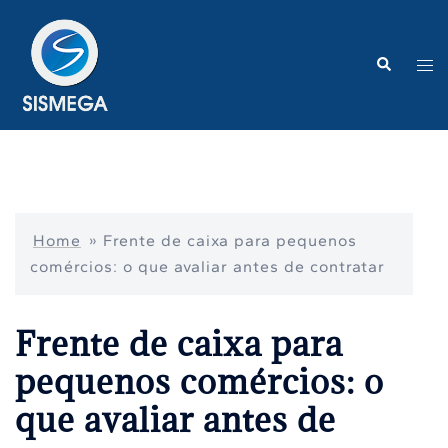
Pular
para
o
Search
Tog
conteúdo
me
Home
»
Frente de caixa para pequenos
comércios: o que avaliar antes de contratar
Frente de caixa para
pequenos comércios: o
que avaliar antes de