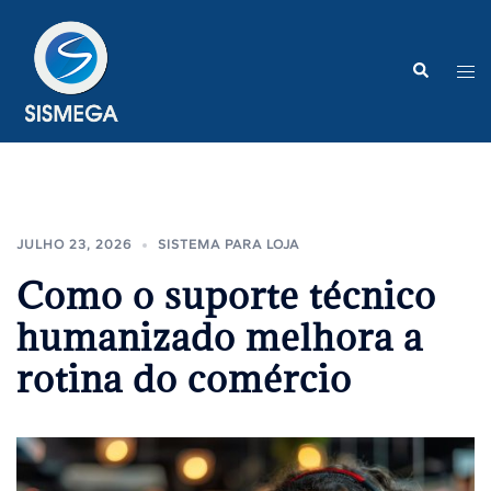
Pular
para
o
Search
Tog
conteúdo
me
JULHO 23, 2026
SISTEMA PARA LOJA
Como o suporte técnico
humanizado melhora a
rotina do comércio