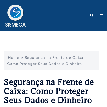
Pular
para
o
Search
Tog
conteúdo
me
Home
»
Segurança na Frente de Caixa:
Como Proteger Seus Dados e Dinheiro
Segurança na Frente de
Caixa: Como Proteger
Seus Dados e Dinheiro