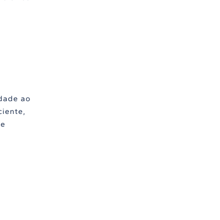
dade ao
ciente,
de