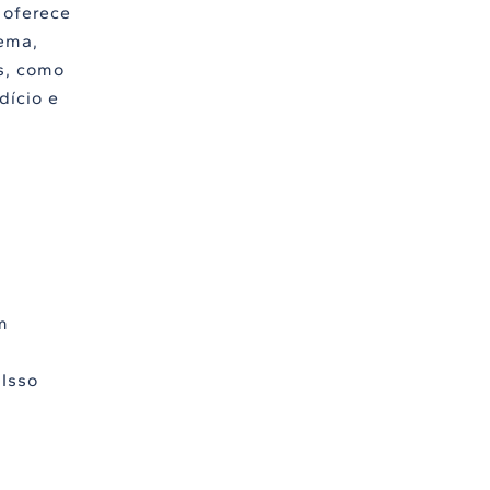
 oferece
ema,
s, como
dício e
m
a
 Isso