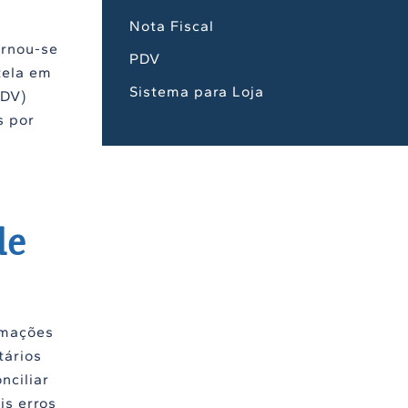
Nota Fiscal
ornou-se
PDV
tela em
Sistema para Loja
PDV)
s por
de
rmações
tários
nciliar
is erros