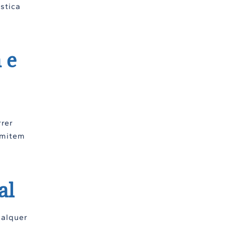
stica
 e
rrer
rmitem
al
ualquer