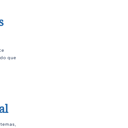
s
ce
ndo que
al
stemas,