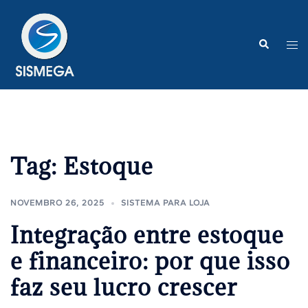
Pular
para
o
Search
Tog
conteúdo
me
Tag:
Estoque
NOVEMBRO 26, 2025
SISTEMA PARA LOJA
Integração entre estoque
e financeiro: por que isso
faz seu lucro crescer