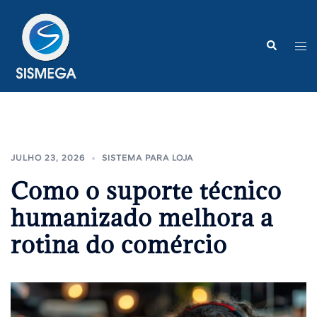
Pular
para
o
Search
Tog
conteúdo
me
JULHO 23, 2026
SISTEMA PARA LOJA
Como o suporte técnico
humanizado melhora a
rotina do comércio